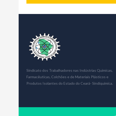
Sindicato dos Trabalhadores nas Indústrias Quimicas,
Farmacêuticas, Colchões e de Materiais Plásticos e
Produtos Isolantes do Estado do Ceará- Sindiquímica.