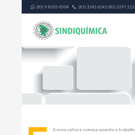
(85) 9.8503-8504
(85) 3243.6541/(85) 3297.1
A nova cultura começa quando o trabalha