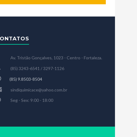
ONTATOS
Av. Tristão Gonçalves, 1023 - Centro - Fortaleza.
(85) 3243-6541 / 3297-1126
(85) 9.8503-8504
sindiquimicace@yahoo.com.br
Seg - Sex: 9:00 - 18:00