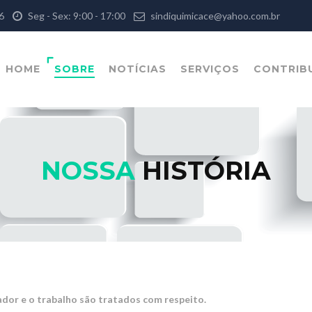
126
Seg - Sex: 9:00 - 17:00
sindiquimicace@yahoo.com.br
HOME
SOBRE
NOTÍCIAS
SERVIÇOS
CONTRIB
NOSSA
HISTÓRIA
dor e o trabalho são tratados com respeito.