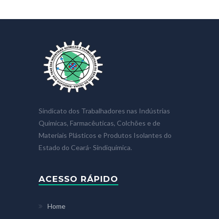
Sindicato dos Trabalhadores nas Indústrias
Quimicas, Farmacêuticas, Colchões e de
Materiais Plásticos e Produtos Isolantes do
Estado do Ceará- Sindiquímica.
ACESSO RÁPIDO
Home