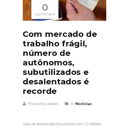
0
comment
Com mercado de
trabalho frágil,
número de
autônomos,
subutilizados e
desalentados é
recorde
Posted by admin
In
Notícias
Taxa de desemprego fica estável, com 13 milhões