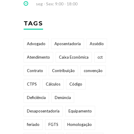
seg - Sex: 9:00 - 18:00
TAGS
Advogado
Aposentadoria
Assédio
Atendimento
Caixa Econômica
cct
Contrato
Contribuição
convenção
CTPS
Cálculos
Código
Deficiência
Denúncia
Desaposentadoria
Equipamento
feriado
FGTS
Homologação