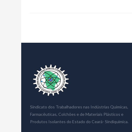
Sindicato dos Trabalhadores nas Indústrias Quimicas,
Farmacêuticas, Colchões e de Materiais Plásticos e
Produtos Isolantes do Estado do Ceará- Sindiquímica.