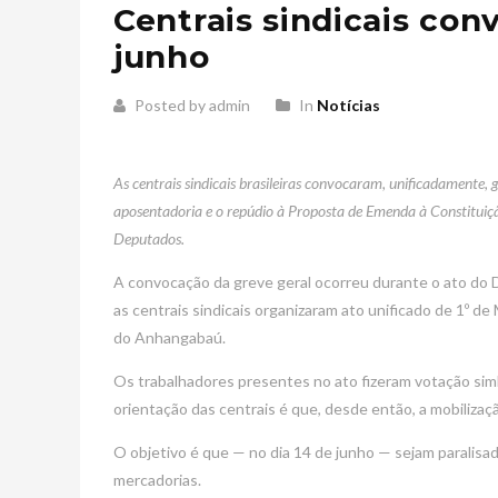
Centrais sindicais con
junho
Posted by admin
In
Notícias
As centrais sindicais brasileiras convocaram, unificadamente, g
aposentadoria e o repúdio à Proposta de Emenda à Constituiç
Deputados.
A convocação da greve geral ocorreu durante o ato do Di
as centrais sindicais organizaram ato unificado de 1º de
do Anhangabaú.
Os trabalhadores presentes no ato fizeram votação simb
orientação das centrais é que, desde então, a mobilizaç
O objetivo é que — no dia 14 de junho — sejam paralisad
mercadorias.