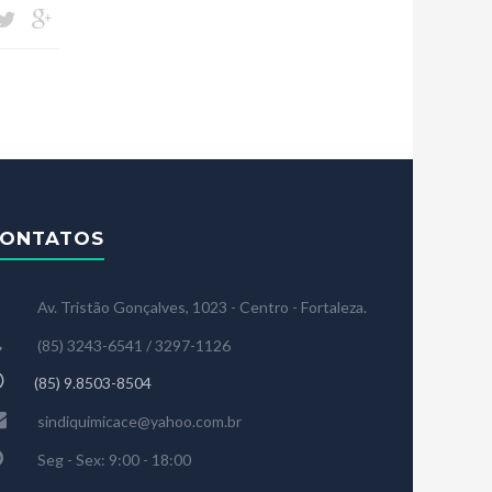
ONTATOS
Av. Tristão Gonçalves, 1023 - Centro - Fortaleza.
(85) 3243-6541 / 3297-1126
(85) 9.8503-8504
sindiquimicace@yahoo.com.br
Seg - Sex: 9:00 - 18:00