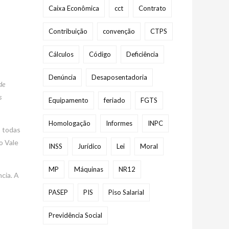
Caixa Econômica
cct
Contrato
Contribuição
convenção
CTPS
Cálculos
Código
Deficiência
Denúncia
Desaposentadoria
de
s
Equipamento
feriado
FGTS
Homologação
Informes
INPC
, todas
o Vale
INSS
Jurídico
Lei
Moral
MP
Máquinas
NR12
cia. A
PASEP
PIS
Piso Salarial
Previdência Social