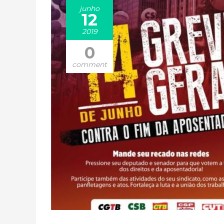
junho
12
2019
0
comment