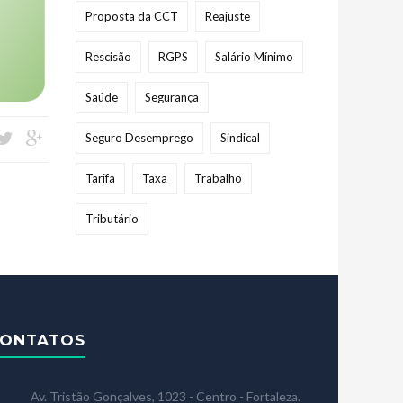
Proposta da CCT
Reajuste
Rescisão
RGPS
Salário Mínimo
Saúde
Segurança
Seguro Desemprego
Sindical
Tarifa
Taxa
Trabalho
Tributário
ONTATOS
Av. Tristão Gonçalves, 1023 - Centro - Fortaleza.