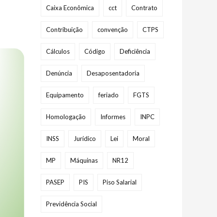
Caixa Econômica
cct
Contrato
Contribuição
convenção
CTPS
Cálculos
Código
Deficiência
Denúncia
Desaposentadoria
Equipamento
feriado
FGTS
Homologação
Informes
INPC
INSS
Jurídico
Lei
Moral
MP
Máquinas
NR12
PASEP
PIS
Piso Salarial
Previdência Social