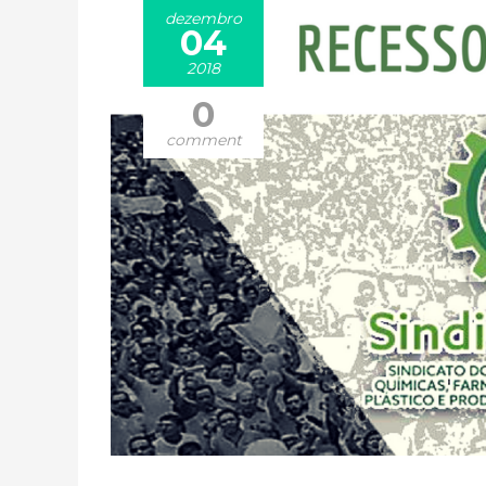
dezembro
04
2018
0
comment