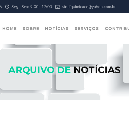
126
Seg - Sex: 9:00 - 17:00
sindiquimicace@yahoo.com.br
HOME
SOBRE
NOTÍCIAS
SERVIÇOS
CONTRIB
ARQUIVO DE
NOTÍCIAS