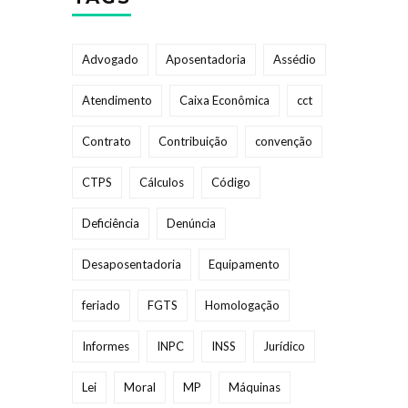
Advogado
Aposentadoria
Assédio
Atendimento
Caixa Econômica
cct
Contrato
Contribuição
convenção
CTPS
Cálculos
Código
Deficiência
Denúncia
Desaposentadoria
Equipamento
feriado
FGTS
Homologação
Informes
INPC
INSS
Jurídico
Lei
Moral
MP
Máquinas