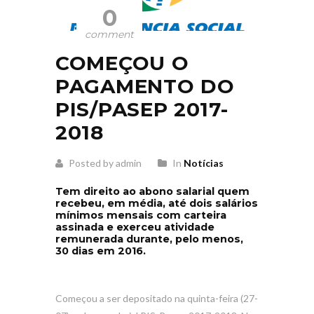
0
comment
COMEÇOU O
PAGAMENTO DO
PIS/PASEP 2017-
2018
Posted by admin
In
Notícias
Tem direito ao abono salarial quem
recebeu, em média, até dois salários
mínimos mensais com carteira
assinada e exerceu atividade
remunerada durante, pelo menos,
30 dias em 2016.
Começou a ser depositado na quinta-feira (27-