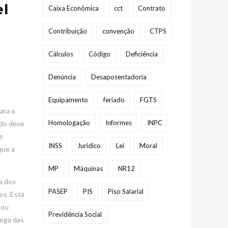
l
Caixa Econômica
cct
Contrato
Contribuição
convenção
CTPS
Cálculos
Código
Deficiência
Denúncia
Desaposentadoria
Equipamento
feriado
FGTS
ara o
Homologação
Informes
INPC
ado deve
e
INSS
Jurídico
Lei
Moral
que a
MP
Máquinas
NR12
a dos
PASEP
PIS
Piso Salarial
os. Está
 ou
Previdência Social
rega das