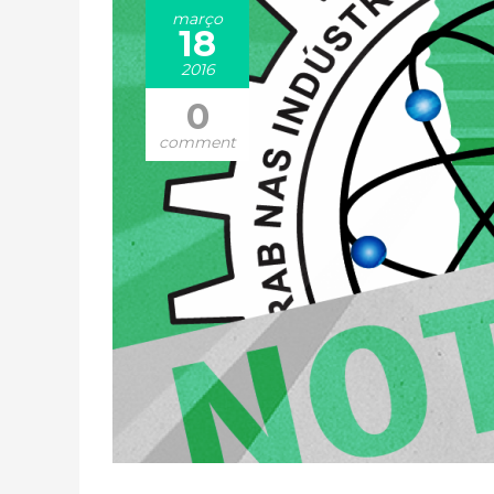
março
18
2016
0
comment