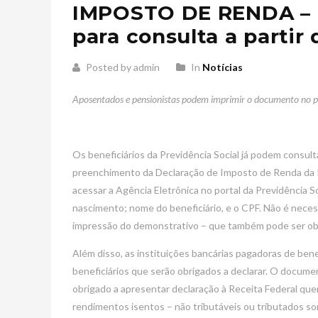
IMPOSTO DE RENDA – D
para consulta a partir 
Posted by admin
In
Notícias
Aposentados e pensionistas podem imprimir o documento no po
Os beneficiários da Previdência Social já podem consult
preenchimento da Declaração de Imposto de Renda da Pe
acessar a Agência Eletrônica no portal da Previdência S
nascimento; nome do beneficiário, e o CPF. Não é neces
impressão do demonstrativo – que também pode ser obtid
Além disso, as instituições bancárias pagadoras de bene
beneficiários que serão obrigados a declarar. O docum
obrigado a apresentar declaração à Receita Federal qu
rendimentos isentos – não tributáveis ou tributados som