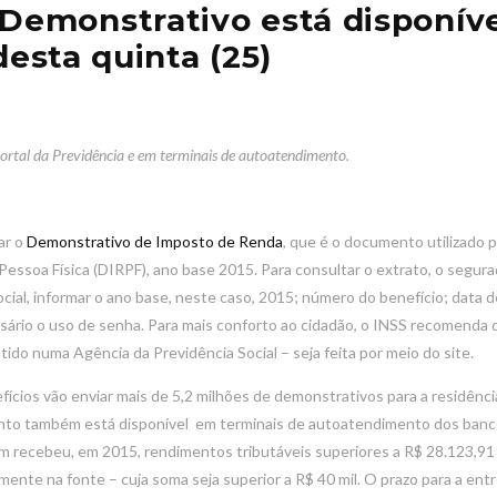
emonstrativo está disponíve
desta quinta (25)
rtal da Previdência e em terminais de autoatendimento.
ar o
Demonstrativo de Imposto de Renda
, que é o documento utilizado p
ssoa Física (DIRPF), ano base 2015. Para consultar o extrato, o segur
ocial, informar o ano base, neste caso, 2015; número do benefício; data d
sário o uso de senha. Para mais conforto ao cidadão, o INSS recomenda 
o numa Agência da Previdência Social – seja feita por meio do site.
fícios vão enviar mais de 5,2 milhões de demonstrativos para a residênci
ento também está disponível em terminais de autoatendimento dos banc
em recebeu, em 2015, rendimentos tributáveis superiores a R$ 28.123,91
ente na fonte – cuja soma seja superior a R$ 40 mil. O prazo para a ent